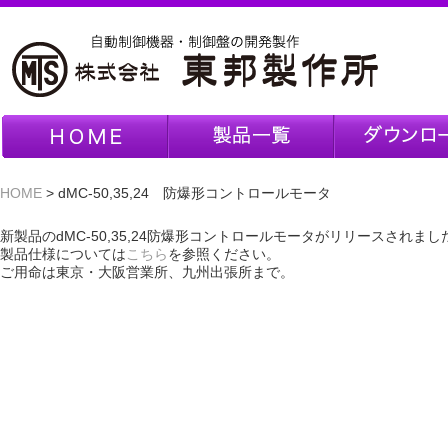
コントロールモータ
カタログ
HOME
> dMC-50,35,24 防爆形コントロールモータ
電動調節弁・電磁弁・
取扱説明
電動ダンパ
新製品のdMC-50,35,24防爆形コントロールモータがリリースされまし
CADデータダ
製品仕様については
こちら
を参照ください。
ポジショナ・変換器
ド
ご用命は東京・大阪営業所、九州出張所まで。
スイッチ
エンジン制御機器
燃焼制御機器
制御盤・配電盤
耐圧防爆
自動制御機器